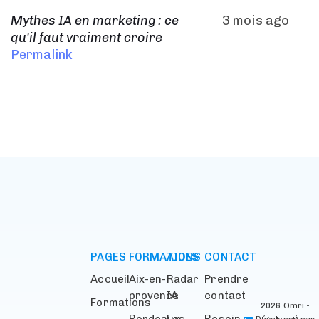
Mythes IA en marketing : ce
3 mois ago
qu'il faut vraiment croire
Permalink
PAGES
FORMATIONS
AIDES
CONTACT
Accueil
Aix-en-
Radar
Prendre
provence
IA
contact
Formations
2026 Omri -
Bordeaux
Les
Besoin