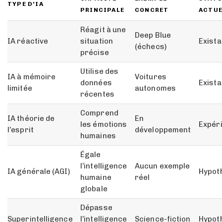
TYPE D’IA
PRINCIPALE
CONCRET
ACTUE
Réagit à une
Deep Blue
IA réactive
situation
Exista
(échecs)
précise
Utilise des
IA à mémoire
Voitures
données
Exista
limitée
autonomes
récentes
Comprend
IA théorie de
En
les émotions
Expér
l’esprit
développement
humaines
Égale
l’intelligence
Aucun exemple
IA générale (AGI)
Hypot
humaine
réel
globale
Dépasse
Superintelligence
l’intelligence
Science-fiction
Hypot