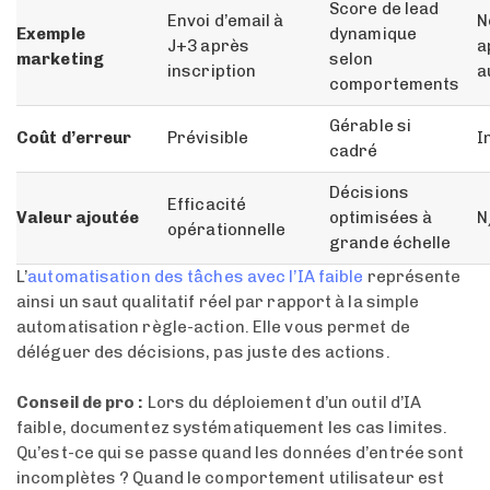
Score de lead
Envoi d’email à
N
Exemple
dynamique
J+3 après
a
marketing
selon
inscription
a
comportements
Gérable si
Coût d’erreur
Prévisible
I
cadré
Décisions
Efficacité
Valeur ajoutée
optimisées à
N
opérationnelle
grande échelle
L’
automatisation des tâches avec l’IA faible
représente
ainsi un saut qualitatif réel par rapport à la simple
automatisation règle-action. Elle vous permet de
déléguer des décisions, pas juste des actions.
Conseil de pro :
Lors du déploiement d’un outil d’IA
faible, documentez systématiquement les cas limites.
Qu’est-ce qui se passe quand les données d’entrée sont
incomplètes ? Quand le comportement utilisateur est