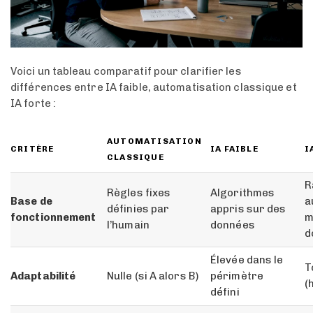
Voici un tableau comparatif pour clarifier les
différences entre IA faible, automatisation classique et
IA forte :
AUTOMATISATION
CRITÈRE
IA FAIBLE
I
CLASSIQUE
R
Règles fixes
Algorithmes
Base de
a
définies par
appris sur des
fonctionnement
m
l’humain
données
d
Élevée dans le
T
Adaptabilité
Nulle (si A alors B)
périmètre
(
défini