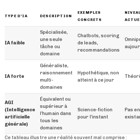
EXEMPLES
NIVEA
TYPE D’IA
DESCRIPTION
CONCRETS
ACTUE
Spécialisée,
Chatbots, scoring
une seule
Omnip
IA faible
de leads,
tâche ou
aujour
recommandations
domaine
Généraliste,
raisonnement
Hypothétique, non
IA forte
Théor
multi-
atteint à ce jour
domaines
Équivalent ou
AGI
supérieur à
(Intelligence
Science-fiction
Pas e
l’humain dans
artificielle
pour l’instant
exista
tous les
générale)
domaines
Ce tableau illustre une réalité souvent mal comprise :